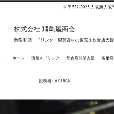
コ
〒532-0025 大阪府大
ン
テ
株式会社 飛鳥屋商会
ン
業務用 酒・ドリンク・製菓資材の販売＆飲食店支援 | 
ツ
へ
ホーム
酒類＆ドリンク
飲食店開業支援
製菓店
ス
キ
ッ
投稿者:
ASUKA
プ