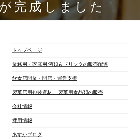
ム
が完成しました
ペ
ー
ジ
が
完
成
し
ま
トップページ
し
た)
業務用・家庭用 酒類＆ドリンクの販売配達
飲食店開業・開店・運営支援
製菓店用包装資材、 製菓用食品類の販売
会社情報
採用情報
あすかブログ