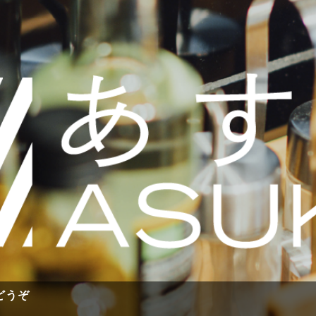
(ホ
どうぞ
ー