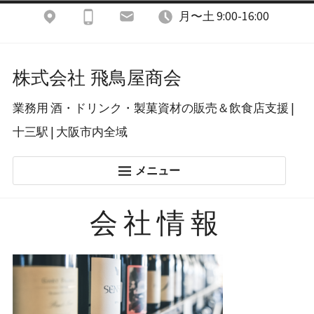
コ
月〜土 9:00-16:00
ン
テ
株式会社 飛鳥屋商会
ン
業務用 酒・ドリンク・製菓資材の販売＆飲食店支援 |
ツ
十三駅 | 大阪市内全域
へ
ス
メニュー
キ
ホーム
ッ
会社情報
酒類＆ドリンク
プ
飲食店開業支援
製菓店用資材
あすかブログ