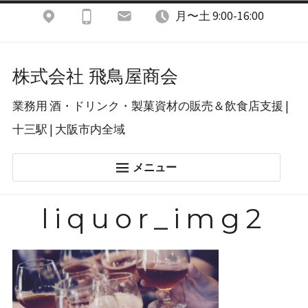
コ
月〜土 9:00-16:00
ン
テ
株式会社 飛鳥屋商会
ン
業務用 酒・ドリンク・製菓資材の販売＆飲食店支援 |
ツ
十三駅 | 大阪市内全域
へ
ス
メニュー
キ
ホーム
ッ
liquor_img2
酒類＆ドリンク
プ
飲食店開業支援
製菓店用資材
あすかブログ