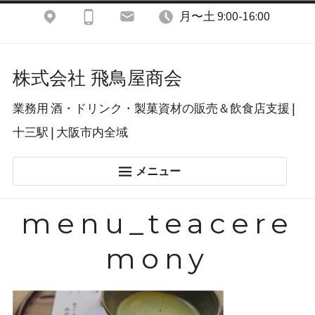
コ
月〜土 9:00-16:00
ン
テ
株式会社 飛鳥屋商会
ン
業務用 酒・ドリンク・製菓資材の販売＆飲食店支援 |
ツ
十三駅 | 大阪市内全域
へ
ス
メニュー
キ
ホーム
ッ
menu_teacere
酒類＆ドリンク
プ
mony
飲食店開業支援
製菓店用資材
あすかブログ