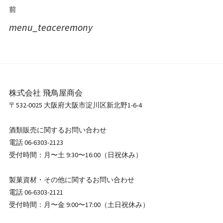
投
前
稿
menu_teaceremony
ナ
ビ
ゲ
ー
シ
株式会社 飛鳥屋商会
ョ
〒532-0025 大阪府大阪市淀川区新北野1-6-4
ン
酒類販売に関するお問い合わせ
電話 06-6303-2123
受付時間：月〜土 9:30〜16:00（日祝休み）
製菓資材・その他に関するお問い合わせ
電話 06-6303-2121
受付時間：月〜金 9:00〜17:00（土日祝休み）